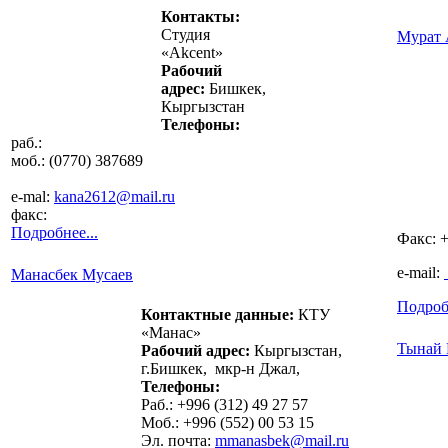
Контакты:
Студия
Мурат 
«Akcent»
Рабочий
адрес:
Бишкек,
Кыргызстан
Телефоны:
раб.:
моб.: (0770) 387689
e-mal:
kana2612@mail.ru
факс:
Подробнее...
Факс:
+
e-mail:
Манасбек Мусаев
Подробн
Контактные данные:
КТУ
«Манас»
Тынай 
Рабочий адрес:
Кыргызстан,
г.Бишкек, мкр-н Джал,
Телефоны:
Раб.: +996 (312) 49 27 57
Моб.: +996 (552) 00 53 15
Эл. почта:
mmanasbek@mail.ru