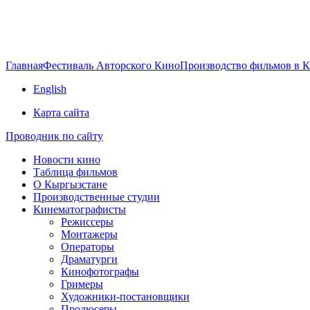
Главная
Фестиваль Авторского Кино
Производство фильмов в 
English
Карта сайта
Проводник по сайту
Новости кино
Таблица фильмов
О Кыргызстане
Производственные студии
Кинематографисты
Режиссеры
Монтажеры
Операторы
Драматурги
Кинофотографы
Гримеры
Художники-постановщики
Продюсеры