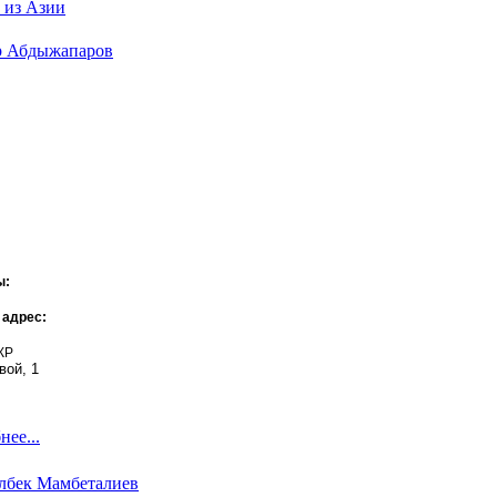
 из Азии
 Абдыжапаров
ы:
 адрес:
 КР
вой, 1
ее...
лбек Мамбеталиев