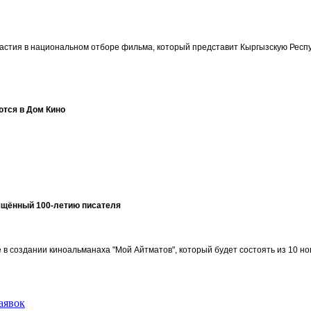
участия в национальном отборе фильма, который представит Кыргызскую Ре
ются в Дом Кино
ящённый 100-летию писателя
в создании киноальманаха "Мой Айтматов", который будет состоять из 10 но
аявок