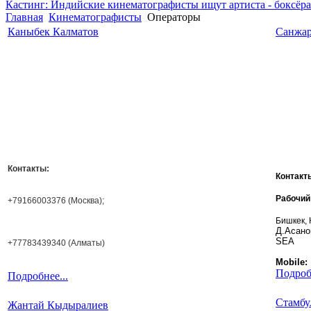
Кастинг: Индийские кинематографисты ищут артиста - боксёра
Главная
Кинематографисты
Операторы
Каныбек Калматов
Санжар
Контакты:
Контакт
Рабочий
+79166003376 (Москва);
Бишкек,
Д.Асано
SEA
+77783439340 (Алматы)
Mobile:
Подробн
Подробнее...
Стамбу
Жантай Кыдыралиев