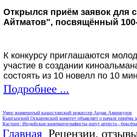
Открылся приём заявок для 
Айтматов", посвящённый 100
К конкурсу приглашаются моло
участие в создании киноальман
состоять из 10 новелл по 10 ми
Подробнее ...
Умер знаменитый казахстанский режиссер Ардак Амиркулов
Кыргызский Оскаровский комитет объявляет о начале приёма з
Кастинг: Индийские кинематографисты ищут артиста - боксёра
Главная
Рецензии, отзыв