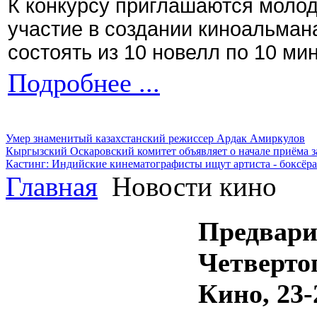
К конкурсу приглашаются моло
участие в создании киноальман
состоять из 10 новелл по 10 ми
Подробнее ...
Умер знаменитый казахстанский режиссер Ардак Амиркулов
Кыргызский Оскаровский комитет объявляет о начале приёма з
Кастинг: Индийские кинематографисты ищут артиста - боксёра
Главная
Новости кино
Предвари
Четверто
Кино, 23-