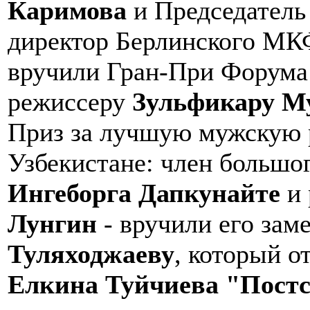
Каримова
и Председатель
директор Берлинского МК
вручили Гран-При Форума
режиссеру
Зульфикару М
Приз за лучшую мужскую р
Узбекистане: член большог
Ингеборга Дапкунайте
и 
Лунгин
- вручили его зам
Туляходжаеву
, который о
Елкина Туйчиева "Пост