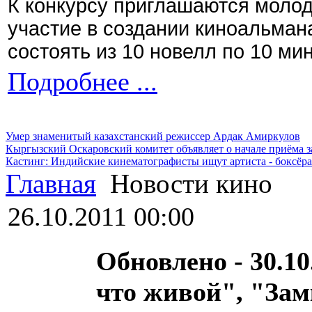
К конкурсу приглашаются моло
участие в создании киноальман
состоять из 10 новелл по 10 ми
Подробнее ...
Умер знаменитый казахстанский режиссер Ардак Амиркулов
Кыргызский Оскаровский комитет объявляет о начале приёма з
Кастинг: Индийские кинематографисты ищут артиста - боксёра
Главная
Новости кино
26.10.2011 00:00
Обновлено - 30.10
что живой", "За