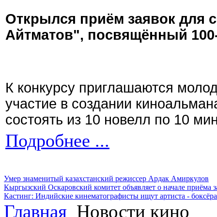
Открылся приём заявок для 
Айтматов", посвящённый 100
К конкурсу приглашаются моло
участие в создании киноальман
состоять из 10 новелл по 10 ми
Подробнее ...
Умер знаменитый казахстанский режиссер Ардак Амиркулов
Кыргызский Оскаровский комитет объявляет о начале приёма з
Кастинг: Индийские кинематографисты ищут артиста - боксёра
Главная
Новости кино