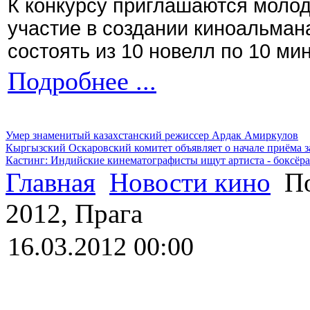
К конкурсу приглашаются моло
участие в создании киноальман
состоять из 10 новелл по 10 ми
Подробнее ...
Умер знаменитый казахстанский режиссер Ардак Амиркулов
Кыргызский Оскаровский комитет объявляет о начале приёма з
Кастинг: Индийские кинематографисты ищут артиста - боксёра
Главная
Новости кино
По
2012, Прага
16.03.2012 00:00