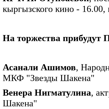
кыргызского кино - 16.00,
На торжества прибудут П
Асанали Ашимов
, Народ
МКФ "Звезды Шакена"
Венера Нигматулина
, ак
Шакена"