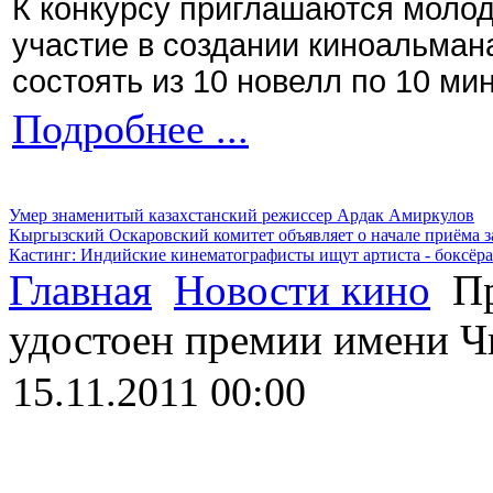
К конкурсу приглашаются моло
участие в создании киноальман
состоять из 10 новелл по 10 ми
Подробнее ...
Умер знаменитый казахстанский режиссер Ардак Амиркулов
Кыргызский Оскаровский комитет объявляет о начале приёма з
Кастинг: Индийские кинематографисты ищут артиста - боксёра
Главная
Новости кино
Пр
удостоен премии имени Ч
15.11.2011 00:00