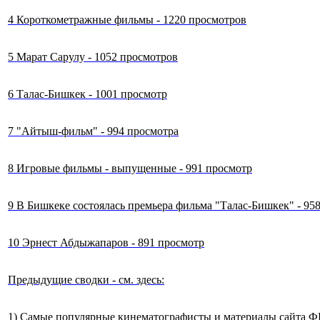
4 Короткометражные фильмы - 1220 просмотров
5 Марат Сарулу - 1052 просмотров
6 Талас-Бишкек - 1001 просмотр
7 "Айтыш-фильм" - 994 просмотра
8 Игровые фильмы - выпущенные - 991 просмотр
9 В Бишкеке состоялась премьера фильма "Талас-Бишкек" - 95
10 Эрнест Абдыжапаров - 891 просмотр
Предыдущие сводки - см. здесь:
1) Самые популярные кинематографисты и материалы сайта ФРК