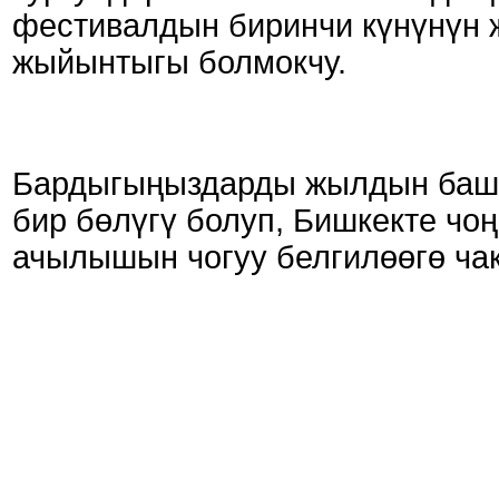
фестивалдын биринчи күнүнүн 
жыйынтыгы болмокчу.
Бардыгыңыздарды жылдын баш
бир бөлүгү болуп, Бишкекте чо
ачылышын чогуу белгилөөгө ча