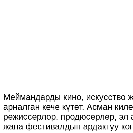
Меймандарды кино, искусство ж
арналган кече күтөт. Асман кил
режиссерлор, продюсерлер, эл
жана фестивалдын ардактуу кон