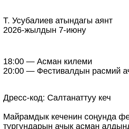
Т. Усубалиев атындагы аянт
2026-жылдын 7-июну
18:00 — Асман килеми
20:00 — Фестивалдын расмий 
Дресс-код: Салтанаттуу кеч
Майрамдык кеченин соңунда фе
тургундарын ачык асман алдынд