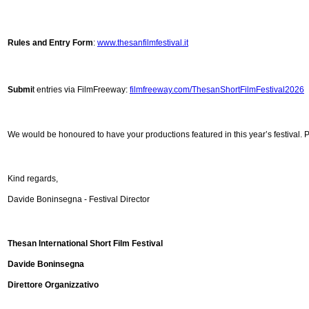
Rules and Entry Form
:
www.thesanfilmfestival.
it
Submi
t entries via FilmFreeway:
filmfreeway.com/
ThesanShortFilmFestival2026
We would be honoured to have your productions featured in this year’s festival. Ple
Kind regards,
Davide Boninsegna - Festival Director
Thesan International Short Film Festival
Davide Boninsegna
Direttore Organizzativo