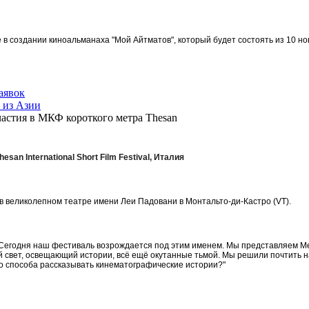
в создании киноальманаха "Мой Айтматов", который будет состоять из 10 но
аявок
 из Азии
астия в МКФ короткого метра Thesan
hesan International Short Film Festival, Италия
 в великолепном театре имени Леи Падовани в Монтальто-ди-Кастро (VT).
Сегодня наш фестиваль возрождается под этим именем. Мы представляем 
 свет, освещающий истории, всё ещё окутанные тьмой.
Мы решили почтить н
го способа рассказывать кинематографические истории?"