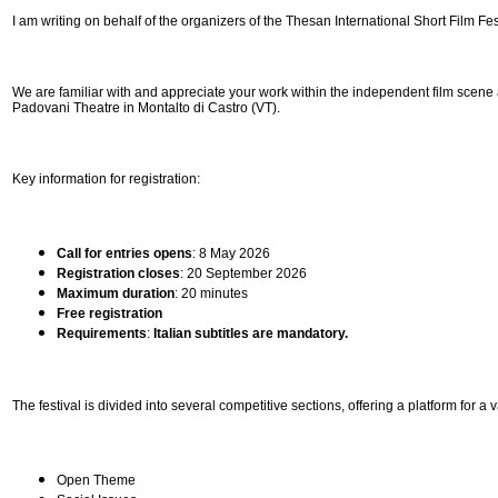
I am writing on behalf of the organizers of the Thesan International Short Film Fest
We are familiar with and appreciate your work within the independent film scene a
Padovani Theatre in Montalto di Castro (VT).
Key information for registration:
Call for entries opens
: 8 May 2026
Registration closes
: 20 September 2026
Maximum duration
: 20 minutes
Free registration
Requirements
:
Italian subtitles are mandatory.
The festival is divided into several competitive sections, offering a platform for a 
Open Theme