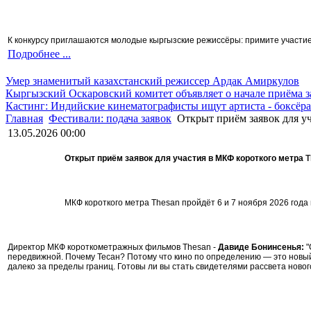
К конкурсу приглашаются молодые кыргызские режиссёры: примите участие 
Подробнее ...
Умер знаменитый казахстанский режиссер Ардак Амиркулов
Кыргызский Оскаровский комитет объявляет о начале приёма з
Кастинг: Индийские кинематографисты ищут артиста - боксёра
Главная
Фестивали: подача заявок
Открыт приём заявок для уч
13.05.2026 00:00
Открыт приём заявок для участия в МКФ короткого метра
T
МКФ короткого метра Thesan пройдёт 6 и 7 ноября 2026 года
Директор МКФ короткометражных фильмов Thesan -
Давиде Бонинсенья:
"
передвижной.
Почему Тесан? Потому что кино по определению — это новый
далеко за пределы границ.
Готовы ли вы стать свидетелями рассвета ново