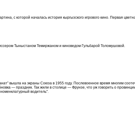
ртина, с которой началась история кыргызского игрового кино. Первая цветна
жиссером Тыныстаном Темиржаном и киноведом Гульбарой Толомушовой.
анат” вышла на экраны Союза в 1955 году. Послевоенное время многим сооте
бновка — праздник. Так жили в столице — Фрунзе, что уж говорить о провинц
 номенклатурный водитель".