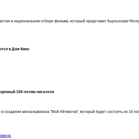
участия в национальном отборе фильма, который представит Кыргызскую Ре
ются в Дом Кино
ящённый 100-летию писателя
в создании киноальманаха "Мой Айтматов", который будет состоять из 10 но
аявок