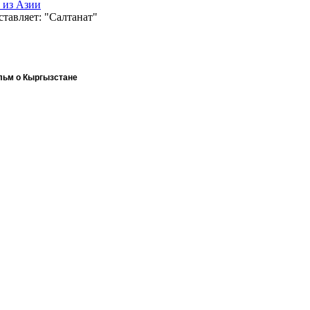
 из Азии
тавляет: "Салтанат"
ильм о Кыргызстане