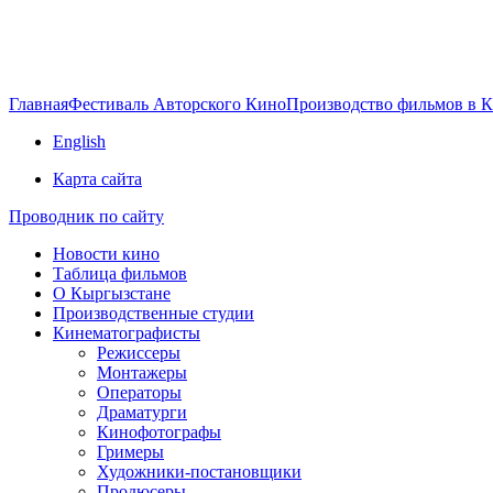
Главная
Фестиваль Авторского Кино
Производство фильмов в 
English
Карта сайта
Проводник по сайту
Новости кино
Таблица фильмов
О Кыргызстане
Производственные студии
Кинематографисты
Режиссеры
Монтажеры
Операторы
Драматурги
Кинофотографы
Гримеры
Художники-постановщики
Продюсеры