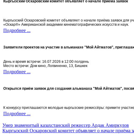
Кыргызский Оскаровский комитет объявляет о начале приёма заявок
Кыргызский Оскаровский комитет объявляет о начале приёма заявок для 
«Оскар®» Американской академии кинематографических искусств и наук.
Подробнее ...
Заявители проектов на участие в альманахе "Мой Айтматов", приглаша
День и время встречи: 16.07.2026 в 12:00 полдень
Место встречи: Дом кино, Логвиненко, 13, Бишкек
Подробнее ...
Открылся приём заявок для создания альманаха "Мой Айтматов", посв
К конкурсу приглашаются молодые кыргызские режиссёры: примите участие 
Подробнее ...
Умер знаменитый казахстанский режиссер Ардак Амиркулов
Кыргызский Оскаровский комитет объявляет о начале приёма з