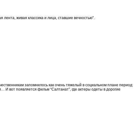
я лента, живая классика и лица, ставшие вечностью".
чественникам запомнилось как очень тяжелый в социальном плане период:
ии… И вот появляется фильм “Салтанат”, где актеры одеты в дорогие