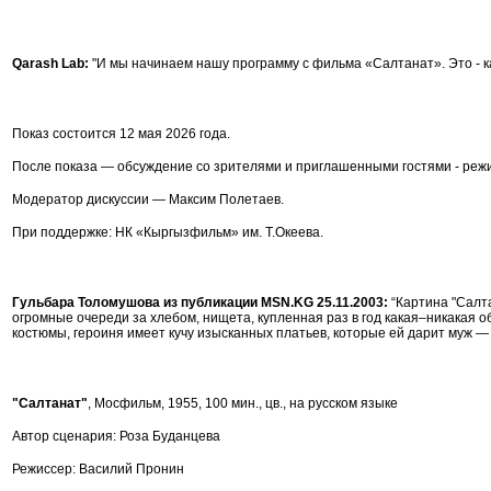
Qarash Lab:
"И мы начинаем нашу программу с фильма «Салтанат». Это - ка
Показ состоится 12 мая 2026 года.
После показа — обсуждение со зрителями и приглашенными гостями - ре
Модератор дискуссии — Максим Полетаев.
При поддержке: НК «Кыргызфильм» им. Т.Океева.
Гульбара Толомушова из публикации MSN.KG 25.11.2003:
“Картина "Салт
огромные очереди за хлебом, нищета, купленная раз в год какая–никакая о
костюмы, героиня имеет кучу изысканных платьев, которые ей дарит муж —
"Салтанат"
, Мосфильм, 1955, 100 мин., цв., на русском языке
Автор сценария: Роза Буданцева
Режиссер: Василий Пронин