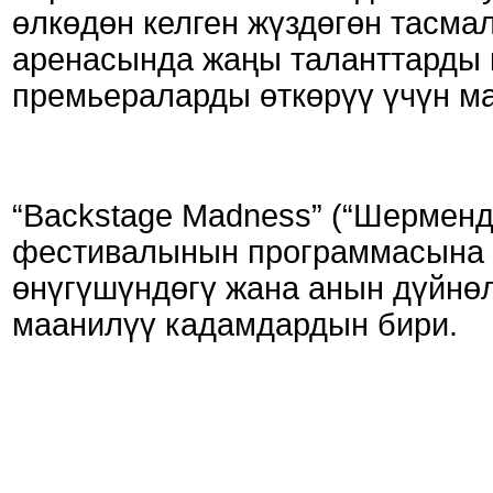
өлкөдөн келген жүздөгөн тасма
аренасында жаңы таланттарды 
премьераларды өткөрүү үчүн ма
“Backstage Madness” (“Шермен
фестивалынын программасына 
өнүгүшүндөгү жана анын дүйнөл
маанилүү кадамдардын бири.