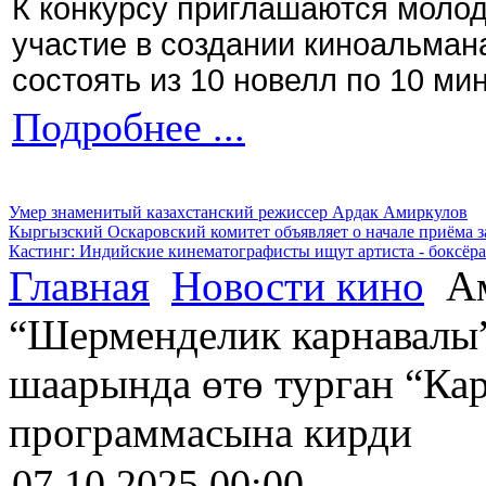
К конкурсу приглашаются моло
участие в создании киноальман
состоять из 10 новелл по 10 ми
Подробнее ...
Умер знаменитый казахстанский режиссер Ардак Амиркулов
Кыргызский Оскаровский комитет объявляет о начале приёма з
Кастинг: Индийские кинематографисты ищут артиста - боксёра
Главная
Новости кино
Ам
“Шерменделик карнавалы”
шаарында өтө турган “Ка
программасына кирди
07.10.2025 00:00