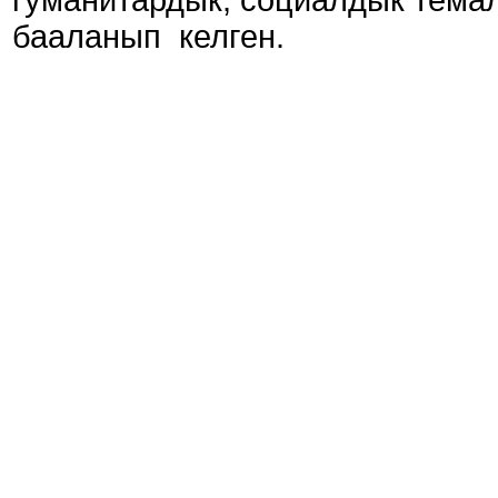
гуманитардык, социалдык темал
бааланып келген.