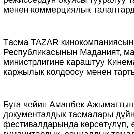
менен коммерциялык талаптард
Тасма TAZAR кинокомпаниясын
Республикасынын Маданият, м
министрлигине караштуу Кинем
каржылык колдоосу менен тарт
Буга чейин Аманбек Ажыматтын
документалдык тасмалары дүйн
фестивалдарында көрсөтүлүп, ө