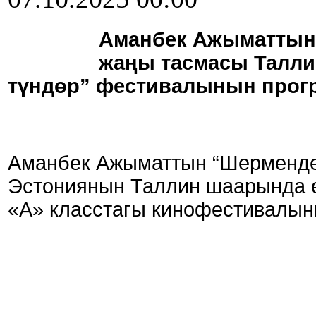
Аманбек Ажыматтын 
жаңы тасмасы Талли
түндөр” фестивалынын прог
Аманбек Ажыматтын “Шерменде
Эстониянын Таллин шаарында өт
«А» класстагы кинофестивалын