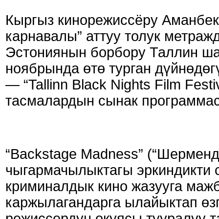
Кыргыз кинорежиссёру Аманбе
карнавалы” аттуу толук метраж
Эстониянын борбору Таллин ш
ноябрында өтө турган дүйнөдө
— “Tallinn Black Nights Film Fe
тасмалардын сынак программа
“Backstage Madness” (“Шерменд
чыгармачылыктагы эркиндикти 
криминалдык кино жазууга мажб
каржылагандарга ылайыктап өз
режиссердун окуясы тууралуу 