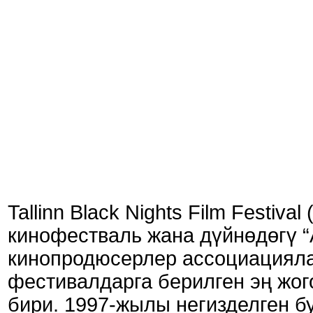
Tallinn Black Nights Film Festi
кинофестваль жана дүйнөдөгү “
кинопродюсерлер ассоциациял
фестивалдарга берилген эң жог
бири. 1997-жылы негизделген 