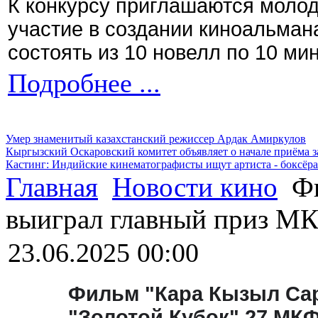
К конкурсу приглашаются моло
участие в создании киноальман
состоять из 10 новелл по 10 ми
Подробнее ...
Умер знаменитый казахстанский режиссер Ардак Амиркулов
Кыргызский Оскаровский комитет объявляет о начале приёма з
Кастинг: Индийские кинематографисты ищут артиста - боксёра
Главная
Новости кино
Фи
выиграл главный приз М
23.06.2025 00:00
Фильм "Кара Кызыл Сар
"Золотой Кубок" 27 МК