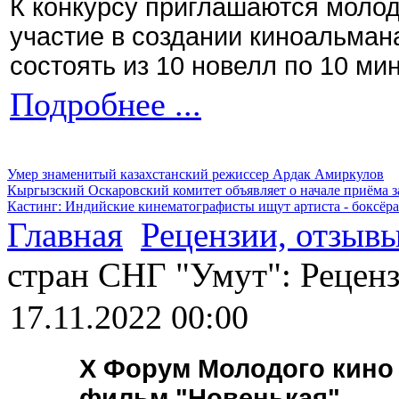
К конкурсу приглашаются моло
участие в создании киноальман
состоять из 10 новелл по 10 ми
Подробнее ...
Умер знаменитый казахстанский режиссер Ардак Амиркулов
Кыргызский Оскаровский комитет объявляет о начале приёма з
Кастинг: Индийские кинематографисты ищут артиста - боксёра
Главная
Рецензии, отзыв
стран СНГ "Умут": Рецен
17.11.2022 00:00
X Форум Молодого кино 
фильм "Новенькая"