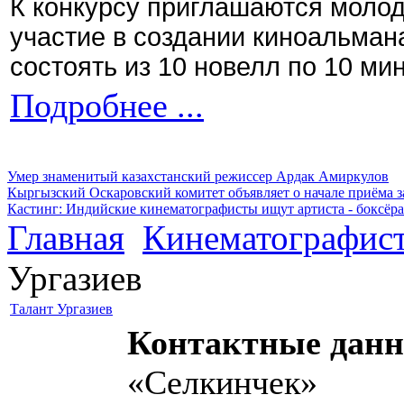
К конкурсу приглашаются моло
участие в создании киноальман
состоять из 10 новелл по 10 ми
Подробнее ...
Умер знаменитый казахстанский режиссер Ардак Амиркулов
Кыргызский Оскаровский комитет объявляет о начале приёма з
Кастинг: Индийские кинематографисты ищут артиста - боксёра
Главная
Кинематографис
Ургазиев
Талант Ургазиев
Контактные данн
«Селкинчек»