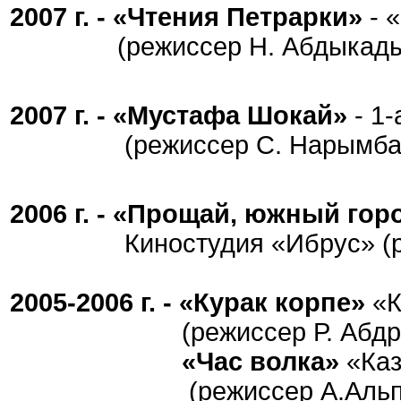
2007 г. -
«Чтения Петрарки»
- 
(режиссер Н. Абдыкады
2007 г. -
«Мустафа Шокай»
- 1
(режиссер С. Нарымба
2006 г. -
«Прощай, южный гор
Киностудия «Ибрус» (реж
2005-2006 г. -
«Курак корпе»
«К
(режиссер Р. Абдра
«Час волка»
«Ка
(режиссер А.Альпи