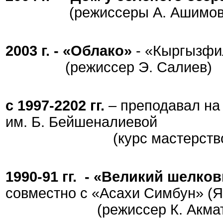
(режиссеры А. Ашимов, И
2003 г. -
«Облако»
- «Кыргызфи
(режиссер Э. Салиев)
с 1997-2202 гг.
– преподавал на 
им. Б. Бейшеналиевой
(курс мастерство кин
1990-91 гг. -
«Великий шелков
совместно с «Асахи Симбун» (Я
(режиссер К. Акмата