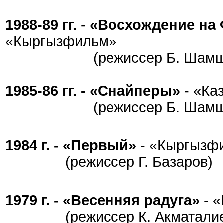
1988-89 гг.
-
«Восхождение на
«Кыргызфильм»
(режиссер Б. Шамши
1985-86 гг. -
«Снайперы»
- «Ка
(режиссер Б. Шамши
1984 г. -
«Первый»
- «Кыргызф
(режиссер Г. Базаров)
1979 г. -
«Весенняя радуга»
- 
(режиссер К. Акматалие