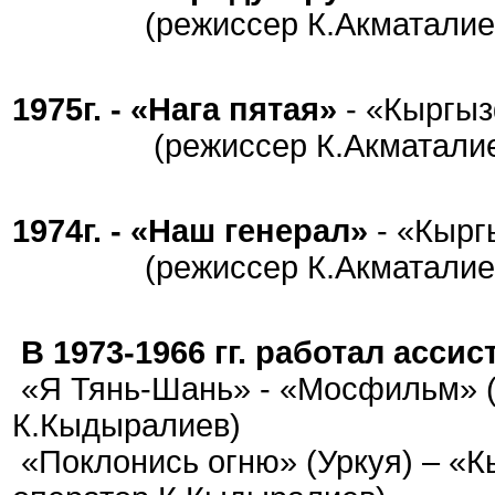
(режиссер К.Акматалие
1975г. - «Нага пятая»
- «Кыргы
(режиссер К.Акматалие
1974г. - «Наш генерал»
- «Кыр
(режиссер К.Акматалие
В 1973-1966 гг. работал асс
«Я Тянь-Шань» - «Мосфильм» (
К.Кыдыралиев)
«Поклонись огню» (Уркуя) – «К