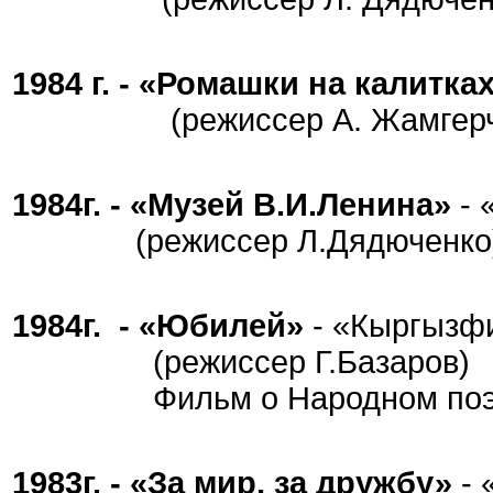
1984 г. - «Ромашки на калитка
(режиссер А. Жамгерчи
1984г. - «Музей В.И.Ленина»
- 
(режиссер Л.Дядюченко
1984г. - «Юбилей»
- «Кыргызф
(режиссер Г.Базаров)
Фильм о Народном поэте 
1983г. - «За мир, за дружбу»
- 