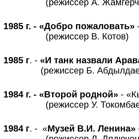
(режиссер А. Жамгерчи
1985 г. - «Добро пожаловать»
(режиссер В. Котов)
1985 г
. -
«И танк назвали Арав
(режиссер Б. Абдылдае
1984 г. - «Второй родной»
- «К
(режиссер У. Токомбае
1984 г
. - «
Музей В.И. Ленина»
(режиссер Л. Дядюченк