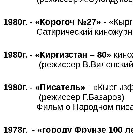
1980г. - «Корогоч №27»
- «Кыр
Сатирический киножурн
1980г. - «Киргизстан – 80»
кино
(режиссер В.Виленский
1980г. - «Писатель»
- «Кыргыз
(режиссер Г.Базаров)
Фильм о Народном писател
1978г. - «городу Фрунзе 100 л