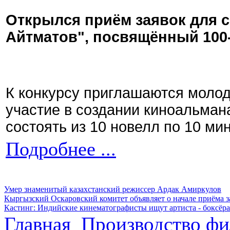
Открылся приём заявок для 
Айтматов", посвящённый 100
К конкурсу приглашаются моло
участие в создании киноальман
состоять из 10 новелл по 10 ми
Подробнее ...
Умер знаменитый казахстанский режиссер Ардак Амиркулов
Кыргызский Оскаровский комитет объявляет о начале приёма з
Кастинг: Индийские кинематографисты ищут артиста - боксёра
Главная
Производство фи