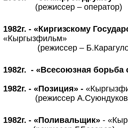
(режиссер – оператор)
1982г. - «Киргизскому Госуда
«Кыргызфильм»
(режиссер – Б.Карагуло
1982г. - «Всесоюзная борьба 
1982г. - «Позиция» -
«Кыргызф
(режиссер А.Суюндуков
1982г. - «Поливальщик»
- «Кы