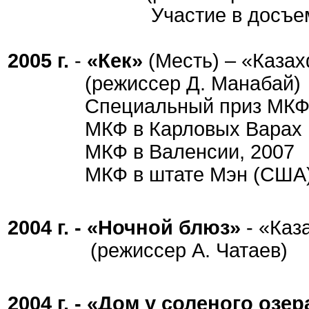
Участие в досъемка
2005 г.
-
«Кек»
(Месть) – «Каза
(режиссер Д. Манабай)
Специальный приз МКФ «Е
МКФ в Карловых Варах
МКФ в Валенсии, 2007
МКФ в штате Мэн (США
2004 г. -
«Ночной блюз»
- «Каз
(режиссер А. Чатаев)
2004 г. -
«Дом у соленого озер