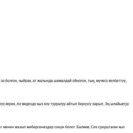
 ээ болгон, чыйрак, ат жалында шамалдай ойногон, тыӊ, мүчөсү келбеттүү,
үү керек. Ал видеодо кыз өзү тууралуу айтып берүүсү зарыл. Эӊ ылайыктуу
т менен жазып жиберсениздер сонун болот. Балким, Сиз сунуштаган кыз