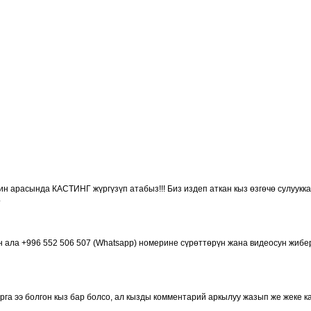
н арасында КАСТИНГ жүргүзүп атабыз!!! Биз издеп аткан кыз өзгөчө сулуукка
.
н ала +996 552 506 507 (Whatsapp) номерине сүрөттөрүн жана видеосун жибер
 ээ болгон кыз бар болсо, ал кызды комментарий аркылуу жазып же жеке ка