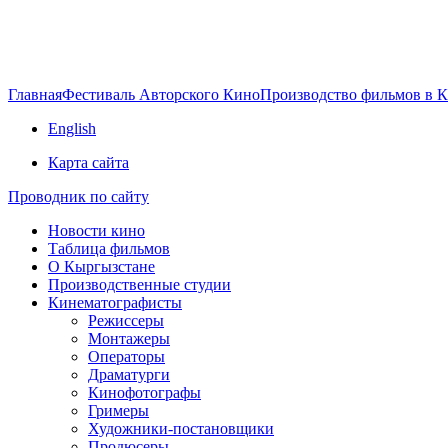
Главная
Фестиваль Авторского Кино
Производство фильмов в 
English
Карта сайта
Проводник по сайту
Новости кино
Таблица фильмов
О Кыргызстане
Производственные студии
Кинематографисты
Режиссеры
Монтажеры
Операторы
Драматурги
Кинофотографы
Гримеры
Художники-постановщики
Продюсеры