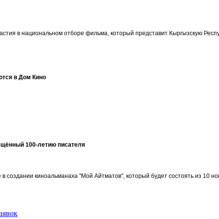
участия в национальном отборе фильма, который представит Кыргызскую Ре
ются в Дом Кино
ящённый 100-летию писателя
в создании киноальманаха "Мой Айтматов", который будет состоять из 10 но
аявок