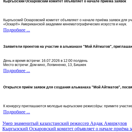
Кыргызский Оскаровский комитет объявляет о начале приёма заявок
Кыргызский Оскаровский комитет объявляет о начале приёма заявок для 
«Оскар®» Американской академии кинематографических искусств и наук.
Подробнее ...
Заявители проектов на участие в альманахе "Мой Айтматов", приглаша
День и время встречи: 16.07.2026 в 12:00 полдень
Место встречи: Дом кино, Логвиненко, 13, Бишкек
Подробнее ...
Открылся приём заявок для создания альманаха "Мой Айтматов", посв
К конкурсу приглашаются молодые кыргызские режиссёры: примите участие 
Подробнее ...
Умер знаменитый казахстанский режиссер Ардак Амиркулов
Кыргызский Оскаровский комитет объявляет о начале приёма з