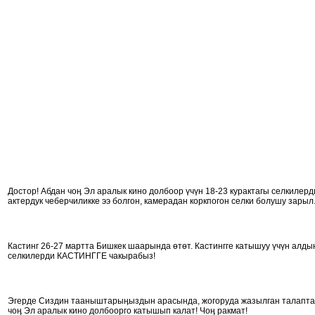
Достор! Абдан чоӊ Эл аралык кино долбоор үчүн 18-23 курактагы селкилерди
актердук чеберчиликке ээ болгон, камерадан коркпогон селки болушу зарыл
Кастинг 26-27 мартта Бишкек шаарында өтөт. Кастингге катышуу үчүн алды
селкилерди КАСТИНГГЕ чакырабыз!
Эгерде Сиздин тааныштарыӊыздын арасында, жогоруда жазылган талаптарга
чоӊ Эл аралык кино долбоорго катышып калат! Чоӊ ракмат!