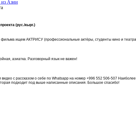
 из Азии
та
роекта (рус./кырг.)
 фильма ищем АКТРИСУ (профессиональные актёры, студенты кино и театра
ройная, азиатка. Разговорный язык не важен!
 видео с рассказом о себе по Whatsapp на номер +996 552 506-507 Наиболее
которая подходит под выше написанные описания. Большое спасибо!