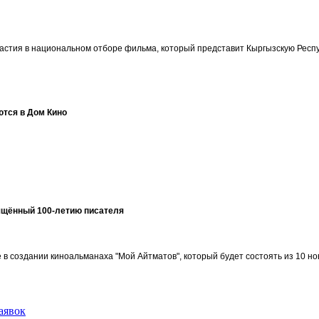
участия в национальном отборе фильма, который представит Кыргызскую Ре
ются в Дом Кино
ящённый 100-летию писателя
в создании киноальманаха "Мой Айтматов", который будет состоять из 10 но
аявок