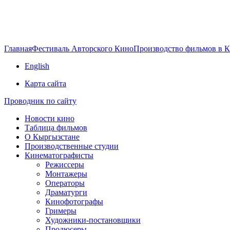
Главная
Фестиваль Авторского Кино
Производство фильмов в 
English
Карта сайта
Проводник по сайту
Новости кино
Таблица фильмов
О Кыргызстане
Производственные студии
Кинематографисты
Режиссеры
Монтажеры
Операторы
Драматурги
Кинофотографы
Гримеры
Художники-постановщики
Продюсеры