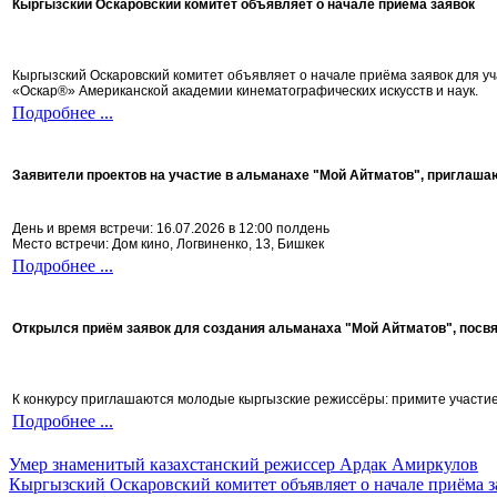
Кыргызский Оскаровский комитет объявляет о начале приёма заявок
Кыргызский Оскаровский комитет объявляет о начале приёма заявок для 
«Оскар®» Американской академии кинематографических искусств и наук.
Подробнее ...
Заявители проектов на участие в альманахе "Мой Айтматов", приглаша
День и время встречи: 16.07.2026 в 12:00 полдень
Место встречи: Дом кино, Логвиненко, 13, Бишкек
Подробнее ...
Открылся приём заявок для создания альманаха "Мой Айтматов", посв
К конкурсу приглашаются молодые кыргызские режиссёры: примите участие 
Подробнее ...
Умер знаменитый казахстанский режиссер Ардак Амиркулов
Кыргызский Оскаровский комитет объявляет о начале приёма з