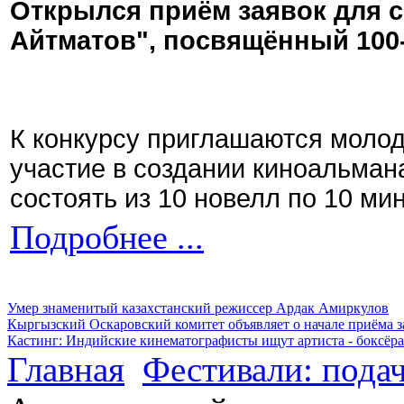
Открылся приём заявок для 
Айтматов", посвящённый 100
К конкурсу приглашаются моло
участие в создании киноальман
состоять из 10 новелл по 10 ми
Подробнее ...
Умер знаменитый казахстанский режиссер Ардак Амиркулов
Кыргызский Оскаровский комитет объявляет о начале приёма з
Кастинг: Индийские кинематографисты ищут артиста - боксёра
Главная
Фестивали: подач