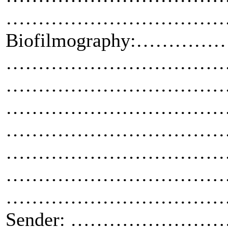
……………………………
Biofilmography
……………………………
……………………………
……………………………
……………………………
……………………………
……………………………
……………………………
Sender: …………………