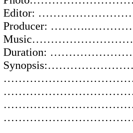
Editor: ……………
Producer: ……….
Music…………………
Duration: ……………
Synopsis:…………
……………………………
……………………………
……………………………
……………………………
……………………………