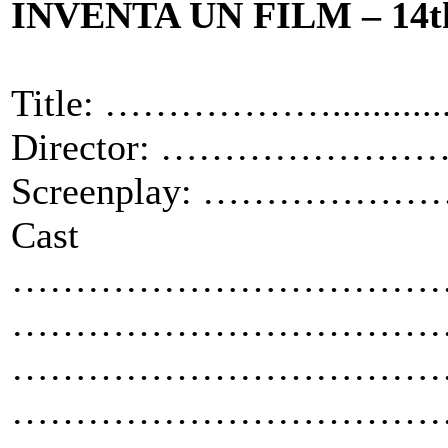
INVENTA UN FILM – 14th
Title: ……………….....................
Director: …………
Screenplay: ………
Cast
………………
………………………………
………………
………………………………