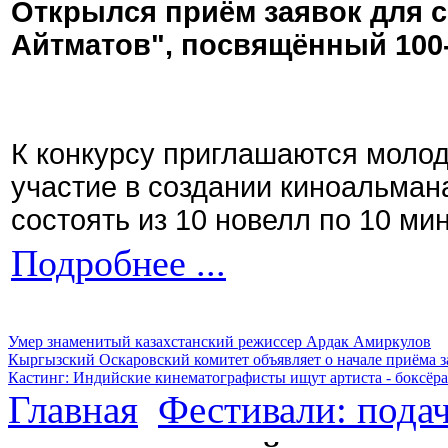
Открылся приём заявок для 
Айтматов", посвящённый 100
К конкурсу приглашаются моло
участие в создании киноальман
состоять из 10 новелл по 10 ми
Подробнее ...
Умер знаменитый казахстанский режиссер Ардак Амиркулов
Кыргызский Оскаровский комитет объявляет о начале приёма з
Кастинг: Индийские кинематографисты ищут артиста - боксёра
Главная
Фестивали: подач