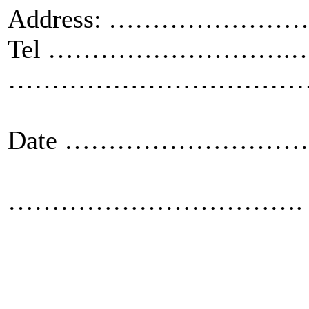
Address: …………
Tel ……………………….…
……………………………
Date ………………………
Sign
…………………………….