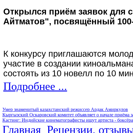
Открылся приём заявок для 
Айтматов", посвящённый 100
К конкурсу приглашаются моло
участие в создании киноальман
состоять из 10 новелл по 10 ми
Подробнее ...
Умер знаменитый казахстанский режиссер Ардак Амиркулов
Кыргызский Оскаровский комитет объявляет о начале приёма з
Кастинг: Индийские кинематографисты ищут артиста - боксёра
Главная
Рецензии, отзыв