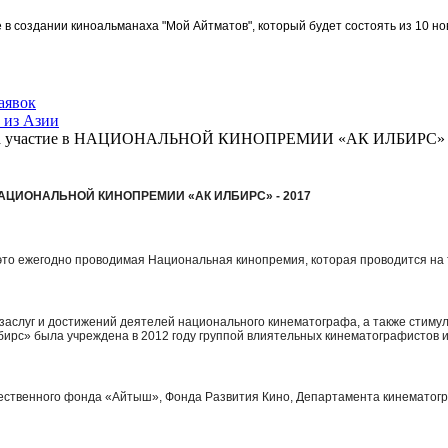
в создании киноальманаха "Мой Айтматов", который будет состоять из 10 но
аявок
 из Азии
к на участие в НАЦИОНАЛЬНОЙ КИНОПРЕМИИ «АК ИЛБИРС» -
 в НАЦИОНАЛЬНОЙ КИНОПРЕМИИ «АК ИЛБИРС» - 2017
это ежегодно проводимая Национальная кинопремия, которая проводится на 
 заслуг и достижений деятелей национального кинематографа, а также стим
ирс» была учреждена в 2012 году группой влиятельных кинематографистов и
ественного фонда «Айтыш», Фонда Развития Кино, Департамента кинематогр