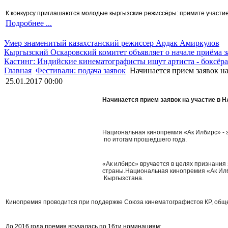
К конкурсу приглашаются молодые кыргызские режиссёры: примите участие 
Подробнее ...
Умер знаменитый казахстанский режиссер Ардак Амиркулов
Кыргызский Оскаровский комитет объявляет о начале приёма з
Кастинг: Индийские кинематографисты ищут артиста - боксёра
Главная
Фестивали: подача заявок
Начинается прием заяво
25.01.2017 00:00
Начинается прием заявок на участие
Национальная кинопремия «Ак Илбирс» - 
по итогам прошедшего года.
«Ак илбирс» вручается в целях признания
страны.Национальная кинопремия «Ак Илб
Кыргызстана.
Кинопремия проводится при поддержке Союза кинематографистов КР, общ
До 2016 года премия вручалась по 16ти номинациям: