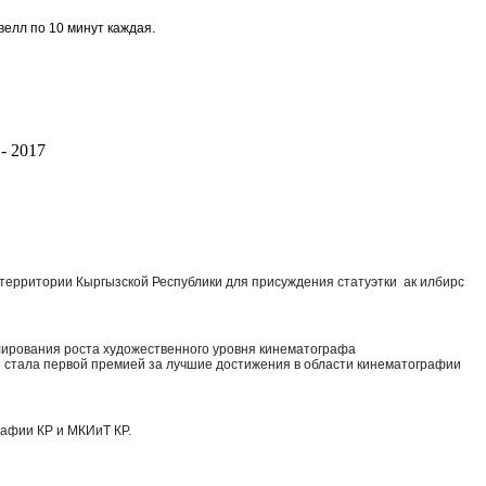
велл по 10 минут каждая.
 2017
территории Кыргызской Республики для присуждения статуэтки ак илбирс
улирования роста художественного уровня кинематографа
 стала первой премией за лучшие достижения в области кинематографии
афии КР и МКИиТ КР.