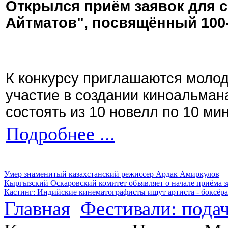
Открылся приём заявок для 
Айтматов", посвящённый 100
К конкурсу приглашаются моло
участие в создании киноальман
состоять из 10 новелл по 10 ми
Подробнее ...
Умер знаменитый казахстанский режиссер Ардак Амиркулов
Кыргызский Оскаровский комитет объявляет о начале приёма з
Кастинг: Индийские кинематографисты ищут артиста - боксёра
Главная
Фестивали: подач