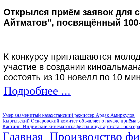
Открылся приём заявок для 
Айтматов", посвящённый 100
К конкурсу приглашаются моло
участие в создании киноальман
состоять из 10 новелл по 10 ми
Подробнее ...
Умер знаменитый казахстанский режиссер Ардак Амиркулов
Кыргызский Оскаровский комитет объявляет о начале приёма з
Кастинг: Индийские кинематографисты ищут артиста - боксёра
Главная
Производство фи